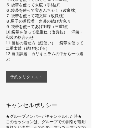
５.袋帯を使って末広（手結び）
６.袋帯を使って宝きんちゃく（改良枕）
７.袋帯を使って花文庫（改良枕）
８.男子の普段着 角帯の結び方色々
９.袋帯を使ってあげ羽蝶（三重紐）
10.袋帯を使って松重ね（改良枕） 洋装・
和装の格合わせ
11.留袖の着せ方（紐使い） 袋帯を使って
二重太鼓（結びあげる）
12.自由課題 カリキュラムの中から一つ選
予約をリクエスト
キャンセルポリシー
★グループメンバーがキャンセルした時★
このセッションは、グループでの割引が適用
されています。そのため、マンツーマンでの