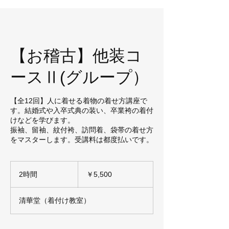
【お稽古】他装コ
ースⅡ(グループ）
【全12回】人に着せる着物の着せ方講座で
す。結婚式や入卒式典の装い、卒業袴の着付
けなどを学びます。
振袖、留袖、紋付袴、訪問着、袋帯の着せ方
をマスターします。受講料は都度払いです。
5,500
円
2時間
2
￥5,500
時
間
清華堂（着付け教室）