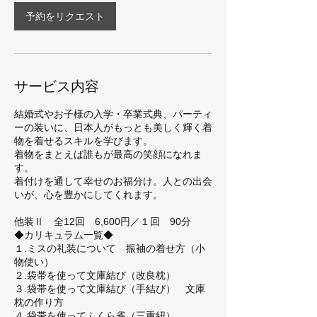
予約をリクエスト
サービス内容
結婚式やお子様の入学・卒業式典、パーティ
ーの装いに、日本人がもっとも美しく輝く着
物を着せるスキルを学びます。
着物をまとえば誰もが最高の笑顔になれま
す。
着付けを通して幸せのお福分け。人との出会
いが、心を豊かにしてくれます。
他装Ⅱ 全12回 6,600円／１回 90分
◆カリキュラム一覧◆
１.ミスの礼装について 振袖の着せ方（小
物使い）
２.袋帯を使って文庫結び（改良枕）
３.袋帯を使って文庫結び（手結び） 文庫
枕の作り方
４.袋帯を使ってふくら雀（三重紐）