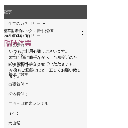
記事
全てのカテゴリー
清華堂 着物レンタル 着付け教室
全てのカテゴリー
2021年11月10日
臨時休業
営業案内
いつもご利用有難うございます。
トピックス
本日、誠に勝手ながら、台風接近のた
め、臨時休業とさせていただきます。
町歩き着物レンタル
今後もご愛顧のほど、宜しくお願い致し
着付け教室
ます。
出張着付け
持込着付け
二泊三日衣裳レンタル
イベント
犬山祭