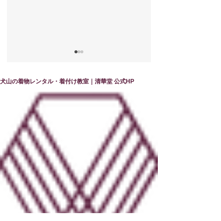
犬山の着物レンタル・着付け教室｜清華堂 公式HP
他装コースで学ぶ 誰
清華堂で学ぶ他装
かの笑顔を創造する仕
の魅力
事の魅力