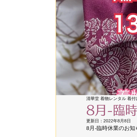
開運 着物Re・Birth
清華堂 着物レンタル 着付
8月-臨
更新日：
2022年8月8日
8月-臨時休業のお知