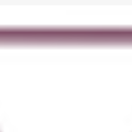
清華
他装コースで学ぶ 誰かの笑
顔を創造する仕事の魅力