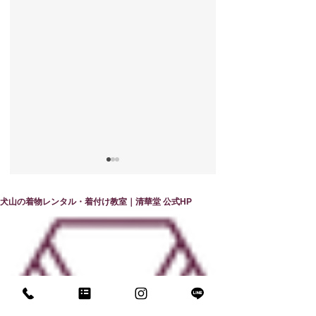
犬山の着物レンタル・着付け教室｜清華堂 公式HP
他装コースで学ぶ 誰
清華堂で学ぶ他装
かの笑顔を創造する仕
の魅力