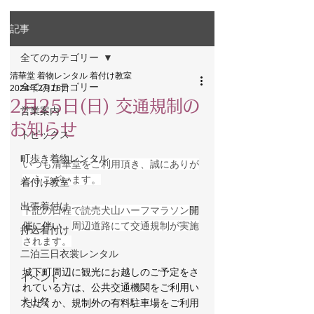
記事
全てのカテゴリー
清華堂 着物レンタル 着付け教室
全てのカテゴリー
2024年2月16日
2月25日(日) 交通規制の
営業案内
お知らせ
トピックス
町歩き着物レンタル
いつも清華堂をご利用頂き、誠にありが
とうございます。
着付け教室
出張着付け
下記の日程で
読売犬山ハーフマラソン
開
催に伴い、
周辺道路にて交通規制が実施
持込着付け
されます。
二泊三日衣裳レンタル
城下町周辺に観光にお越しのご予定をさ
イベント
れている方は、公共交通機関をご利用い
犬山祭
ただくか、規制外の有料駐車場をご利用