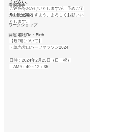
ください。
着物雑学
ご迷惑をおかけいたしますが、予めご了
犬山観光案内
承いただきますよう、よろしくお願いい
たします。
ワークショップ
開運 着物Re・Birth
【規制について
】
・読売犬山ハーフマラソン2024
日時：2024年2月25日（日・祝）
　AM9：40～12：35