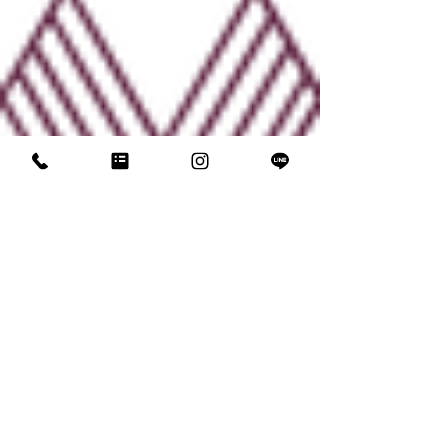
他装コースで学ぶ 誰
清華堂で学ぶ他装
かの笑顔を創造する仕
の魅力
事の魅力
​清華堂
着物レンタル・着付け教室
営業時間
プライバシーポリシー
サービス内容