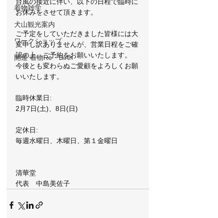
台風の接近に伴い、以下の日程で臨時に
着物雑学
お休みをさせて頂きます。
犬山観光案内
ご予定をしていただきました皆様には大
ワークショップ
変申し訳ありませんが、営業日程をご確
認の上、ご予約をお願いいたします。
開運 着物Re・Birth
今後とも変わらぬご愛顧をよろしくお願
いいたします。
臨時休業日:
2月7日(土)、8日(日)
定休日:
毎週水曜日、木曜日、第１金曜日
清華堂
代表　中島美佐子