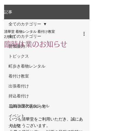
記事
全てのカテゴリー
清華堂 着物レンタル 着付け教室
全てのカテゴリー
2月6日
臨時休業のお知らせ
営業案内
トピックス
町歩き着物レンタル
着付け教室
出張着付け
持込着付け
二泊三日衣裳レンタル
臨時休業のお知らせ
イベント
いつも清華堂をご利用いただき、誠にあ
りがとうございます。
犬山祭