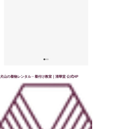
犬山の着物レンタル・着付け教室｜清華堂 公式HP
他装コースで学ぶ 誰
清華堂で学ぶ他装
かの笑顔を創造する仕
の魅力
事の魅力