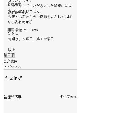
せて頂きます。
着物雑学
ご予定をしていただきました皆様には大
変申し訳ありません。
犬山観光案内
今後とも変わらぬご愛顧をよろしくお願
ワークショップ
いいたします。
開運 着物Re・Birth
定休日:
毎週水、木曜日、第１金曜日
以上
清華堂
営業案内
トピックス
すべて表示
最新記事