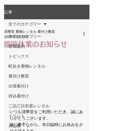
記事
全てのカテゴリー
清華堂 着物レンタル 着付け教室
全てのカテゴリー
2022年5月28日
臨時休業のお知らせ
営業案内
トピックス
町歩き着物レンタル
着付け教室
出張着付け
持込着付け
二泊三日衣裳レンタル
いつも清華堂をご利用いただき、誠にあ
イベント
りがとうございます。
誠に勝手ながら、本日臨時にお休みをさ
犬山祭