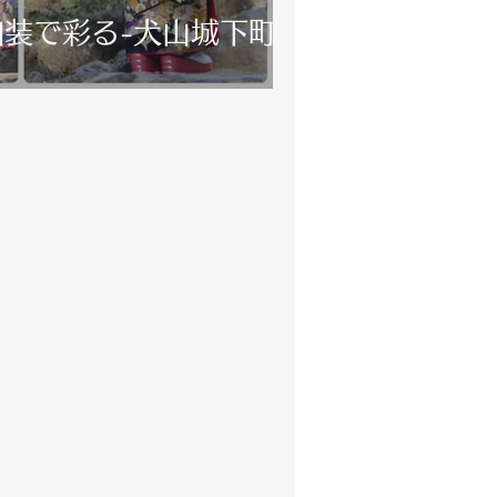
装で彩る-犬山城下町撮