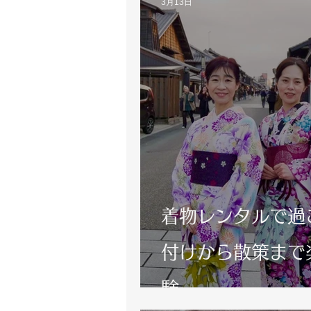
3月13日
開運 着物Re・Birth
着物レンタルで過
付けから散策まで
験