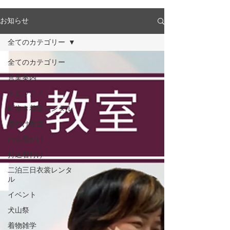
お知らせ
全てのカテゴリー
全てのカテゴリー
営業案内
トピックス
町歩き着物レンタル
着付け教室
出張着付け
持込着付け
二泊三日衣裳レンタ
ル
イベント
犬山祭
着物雑学